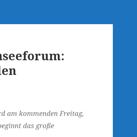
nseeforum:
len
rd am kommenden Freitag,
 beginnt das große