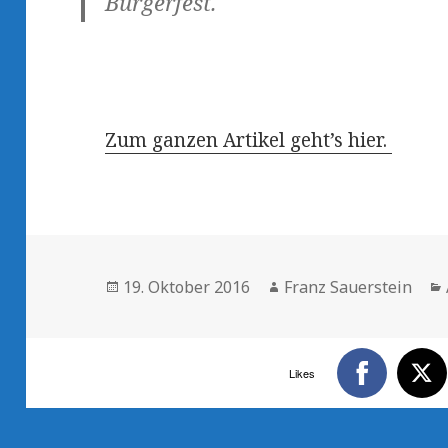
Bürgerfest.
Zum ganzen Artikel geht’s hier.
Veröffentlicht
19. Oktober 2016
Autor
Franz Sauerstein
am
Likes