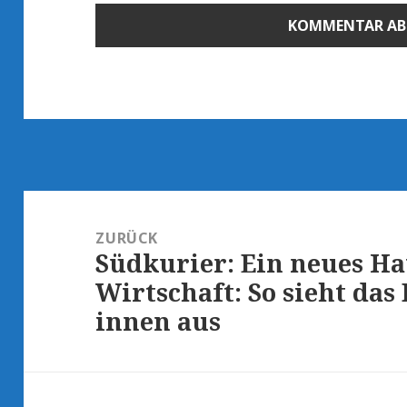
Beitragsnavigation
ZURÜCK
Südkurier: Ein neues Ha
Vorheriger
Wirtschaft: So sieht da
Beitrag:
innen aus